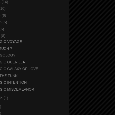
o
(14)
(10)
o
(6)
io
(5)
(6)
o
(8)
GIC VOYAGE
MUCH ?
RGOLOGY
GIC GUERILLA
GIC GALAXY OF LOVE
 THE FUNK
GIC INTENTION
GIC MISDEMEANOR
io
(1)
)
)