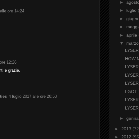
►
agost
►
luglio
lle ore 14:24
►
giugn
►
magg
►
aprile
▼
marz
LYSER
HOW 
ore 12:26
LYSE
ti e grazie.
LYSER
LYSER
I GOT
ties
4 luglio 2017 alle ore 20:53
LYSER
LYSER
►
genna
►
2013
(72
►
2012
(95