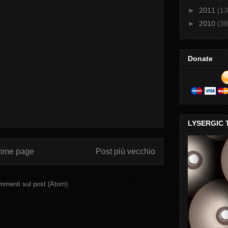
►
2011
(13
►
2010
(38
Donate
LYSERGIC 
ome page
Post più vecchio
menti sul post (Atom)