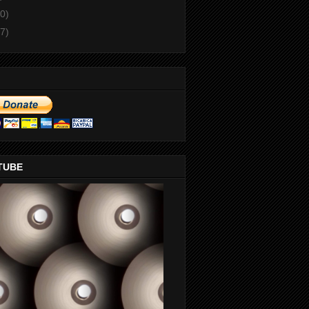
0)
7)
TUBE