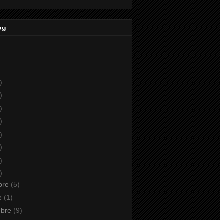
og
)
)
)
)
)
)
)
)
bre
(5)
re
(1)
mbre
(9)