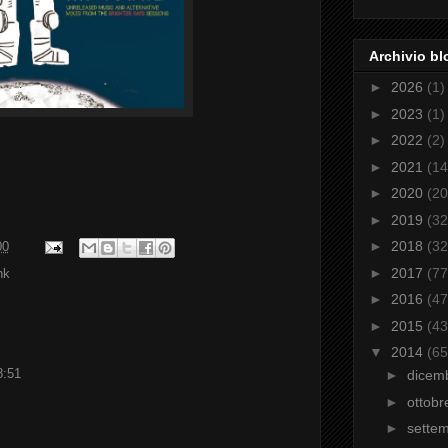
Archivio bl
►
2026
(1)
►
2023
(1)
►
2022
(2)
►
2021
(14
►
2020
(20
►
2019
(32
►
2018
(32
00
►
2017
(77
nk
►
2016
(47
►
2015
(43
▼
2014
(65
8:51
►
dicem
►
ottob
►
sette