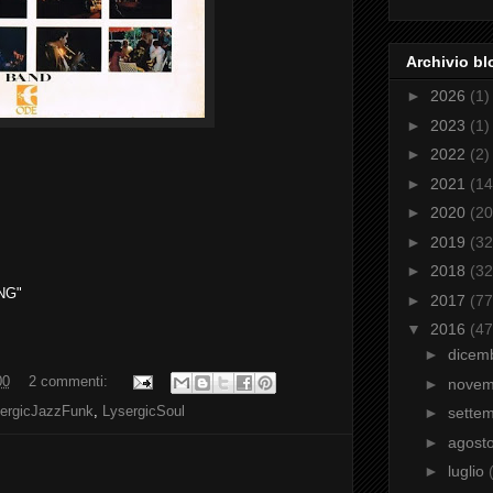
Archivio bl
►
2026
(1)
►
2023
(1)
►
2022
(2)
►
2021
(14
►
2020
(20
►
2019
(32
►
2018
(32
NG"
►
2017
(77
▼
2016
(47
►
dicem
00
2 commenti:
►
nove
ergicJazzFunk
,
LysergicSoul
►
sette
►
agost
►
luglio