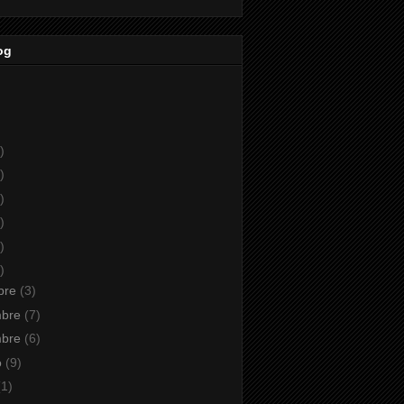
og
)
)
)
)
)
)
bre
(3)
mbre
(7)
mbre
(6)
o
(9)
(1)