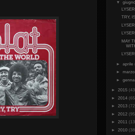
▼
giugn
LYSER
TRY, I
LYSE
LYSER
MAY T
WIT
LYSER
►
aprile
►
marz
►
genna
►
2015
(43
►
2014
(65
►
2013
(72
►
2012
(95
►
2011
(13
►
2010
(38