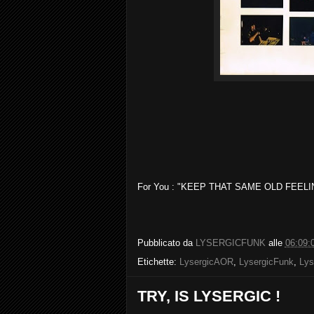
For You : "KEEP THAT SAME OLD FEELI
Pubblicato da
LYSERGICFUNK
alle
06:09:
Etichette:
LysergicAOR
,
LysergicFunk
,
Lys
TRY, IS LYSERGIC !