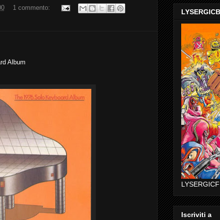
00
1 commento:
LYSERGIC
rd Album
LYSERGICF
Iscriviti a