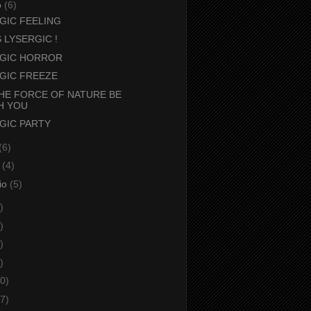
o
(6)
GIC FEELING
S LYSERGIC !
RGIC HORROR
GIC FREEZE
HE FORCE OF NATURE BE
H YOU
GIC PARTY
(6)
o
(4)
io
(5)
)
)
)
)
0)
7)