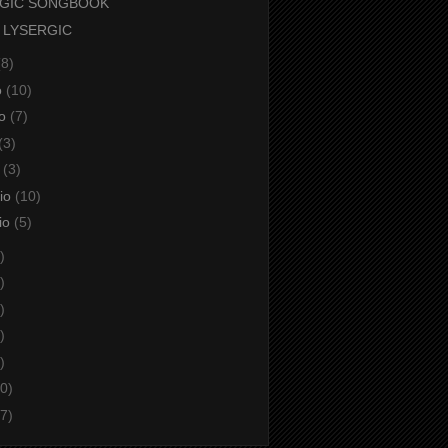
RGIC SONGBOOK
 LYSERGIC
(8)
o
(10)
io
(7)
(3)
o
(3)
aio
(10)
io
(5)
)
)
)
)
)
0)
7)