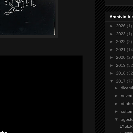
Archivio bl
►
2026
(1)
►
2023
(1)
►
2022
(2)
►
2021
(14
►
2020
(20
►
2019
(32
►
2018
(32
▼
2017
(77
►
dicem
►
nove
►
ottob
►
sette
▼
agost
LYSER