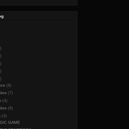
og
)
)
)
)
)
bre
(8)
mbre
(7)
re
(4)
mbre
(9)
o
(3)
GIC GAME