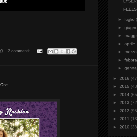
LYSE
FEELS
►
luglio
►
giugn
►
magg
►
aprile
00
2 commenti:
►
marz
►
febbr
►
genna
►
2016
(47
 One
►
2015
(43
►
2014
(65
►
2013
(72
►
2012
(95
►
2011
(13
►
2010
(38