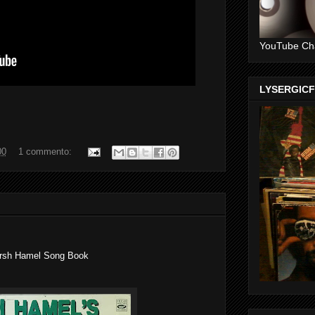
YouTube Ch
LYSERGIC
00
1 commento:
sh Hamel Song Book