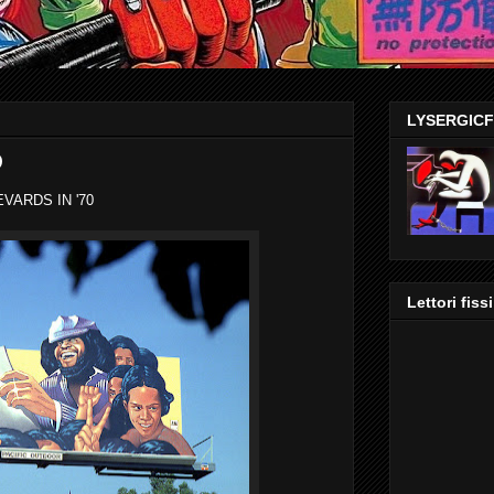
LYSERGIC
D
VARDS IN '70
Lettori fissi