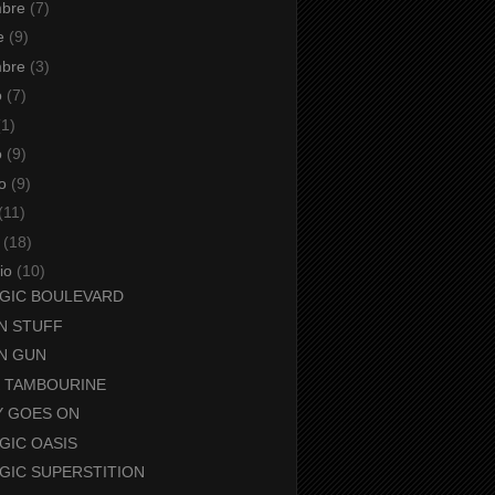
mbre
(7)
re
(9)
mbre
(3)
o
(7)
(1)
o
(9)
io
(9)
(11)
o
(18)
aio
(10)
GIC BOULEVARD
AN STUFF
AN GUN
 TAMBOURINE
Y GOES ON
GIC OASIS
GIC SUPERSTITION