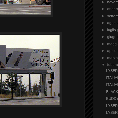
►
nove
►
ottob
►
sette
►
agost
►
luglio
►
giugn
►
magg
►
aprile
►
marz
▼
febbr
LYSER
ITALI
ITALI
BLACK
BUDD
LYSER
LYSER