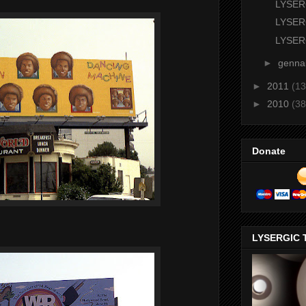
LYSER
LYSER
LYSER
►
genna
►
2011
(13
►
2010
(38
Donate
LYSERGIC 