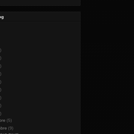
og
)
)
)
)
)
)
)
)
)
bre
(5)
mbre
(9)