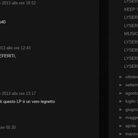
LYSER
2013 alle ore 18:52
KEEP 
LYSER
b40
LYSER
MUSIC
LYSER
13 alle ore 12:43
LYSER
EFERITI,
LYSER
LYSER
►
ottob
►
sette
►
agost
2013 alle ore 13:17
►
luglio
tti questo LP è un vero legnetto
►
giugn
►
magg
►
aprile
ore 00:20
►
marz