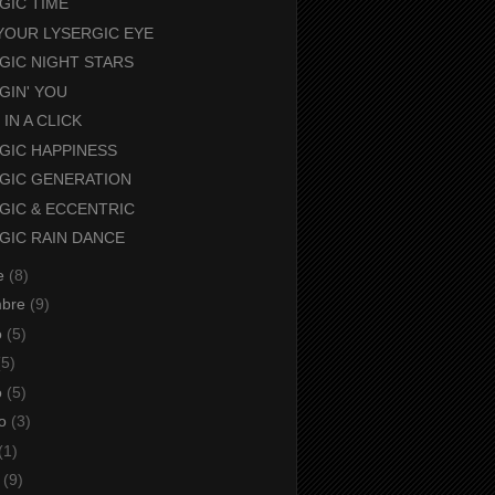
GIC TIME
YOUR LYSERGIC EYE
GIC NIGHT STARS
GIN' YOU
 IN A CLICK
GIC HAPPINESS
GIC GENERATION
GIC & ECCENTRIC
GIC RAIN DANCE
re
(8)
mbre
(9)
o
(5)
(5)
o
(5)
io
(3)
(1)
o
(9)