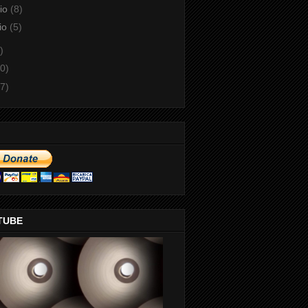
aio
(8)
io
(5)
)
0)
7)
TUBE