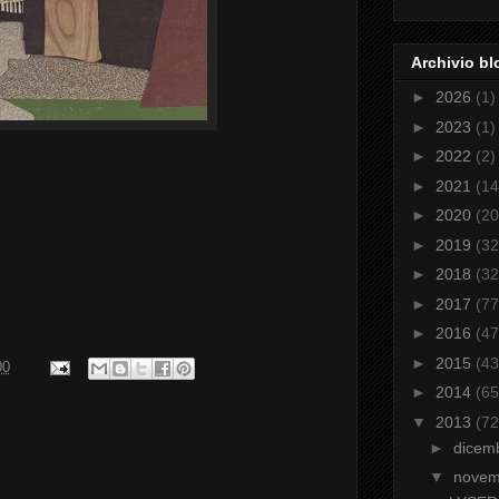
Archivio bl
►
2026
(1)
►
2023
(1)
►
2022
(2)
►
2021
(14
►
2020
(20
►
2019
(32
►
2018
(32
►
2017
(77
►
2016
(47
►
2015
(43
00
►
2014
(65
▼
2013
(72
►
dicem
▼
nove