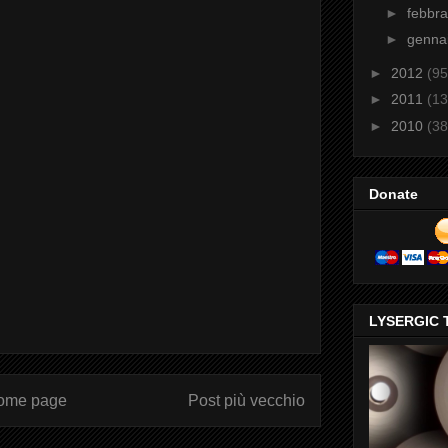
►
febbr
►
genna
►
2012
(95
►
2011
(13
►
2010
(38
Donate
LYSERGIC 
ome page
Post più vecchio