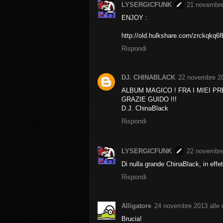
LYSERGICFUNK
21 novembre 
ENJOY :
http://old.hulkshare.com/zrckqkq6f
Rispondi
DJ. CHINABLACK
22 novembre 20
ALBUM MAGICO ! FRA I MIEI PR
GRAZIE GUIDO !!!
D.J. ChinaBlack
Rispondi
LYSERGICFUNK
22 novembre 
Di nulla grande ChinaBlack, in effe
Rispondi
Alligatore
24 novembre 2013 alle 
Brucia!