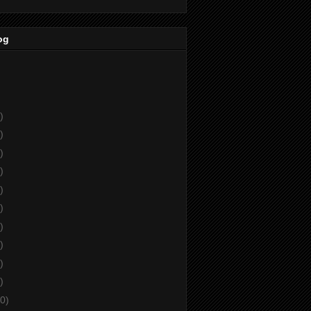
og
)
)
)
)
)
)
)
)
)
)
0)