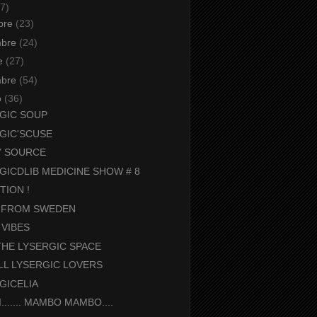
7)
bre
(23)
mbre
(24)
re
(27)
mbre
(54)
o
(36)
GIC SOUP
GIC'SCUSE
Y SOURCE
GICDLIB MEDICINE SHOW # 8
TION !
 FROM SWEDEN
VIBES
THE LYSERGIC SPACE
LL LYSERGIC LOVERS
GICELIA
SI....... MAMBO MAMBO....