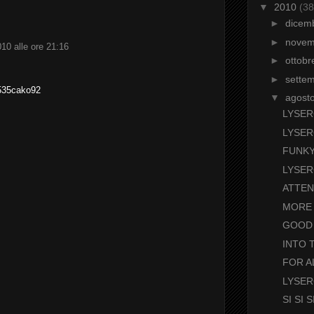
▼
2010
(38
►
dicem
►
nove
10 alle ore 21:16
►
ottob
►
sette
535cako92
▼
agost
LYSER
LYSER
FUNK
LYSER
ATTEN
MORE
GOOD 
INTO 
FOR A
LYSER
SI SI 