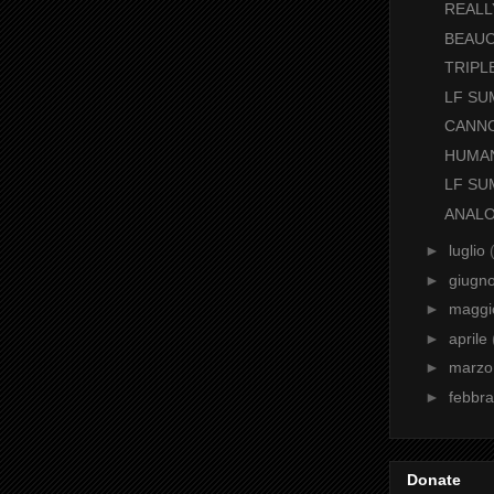
REALL
BEAU
TRIPL
LF SU
CANN
HUMAN
LF SU
ANAL
►
luglio
►
giugn
►
magg
►
aprile
►
marz
►
febbr
Donate