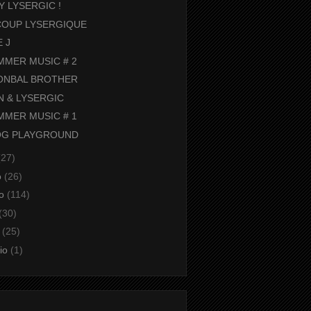
Y LYSERGIC !
COUP LYSERGIQUE
E J
MMER MUSIC # 2
ONBAL BROTHER
 & LYSERGIC
MMER MUSIC # 1
OG PLAYGROUND
(27)
o
(26)
io
(114)
(30)
o
(25)
aio
(1)