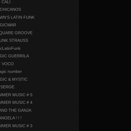
 CALI
RCHICANOS
N'S LATIN FUNK
RGICWAR
SQUARE GROOVE
UNK STRAUSS
icLatinFunk
GIC GUERRILA
T VOCO
agic number
GIC & MYSTIC
 SERGE
MMER MUSIC # 5
MMER MUSIC # 4
AND THE GANJA
NGELA ! ! !
MMER MUSIC # 3