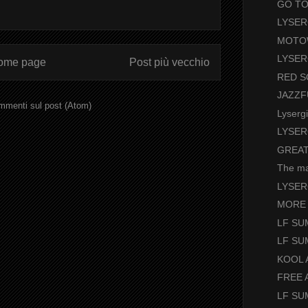
GO TO
LYSE
MOTOW
LYSE
ome page
Post più vecchio
RED 
JAZZF
menti sul post (Atom)
Lyserg
LYSER
GREA
The m
LYSER
MORE
LF SU
LF SU
KOOL 
FREE A
LF SU