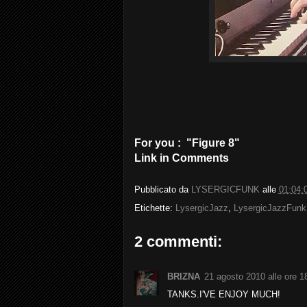
For you : "
Figure 8"
Link in Comments
Pubblicato da
LYSERGICFUNK
alle
01:04:
Etichette:
LysergicJazz
,
LysergicJazzFunk
2 commenti:
BRIZNA
21 agosto 2010 alle ore 1
TANKS.I'VE ENJOY MUCH!