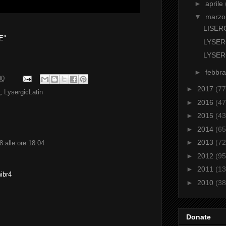
►
aprile
▼
marz
LISER
E"
LYSER
LYSER
►
febbr
00
►
2017
(77
,
LysergicLatin
►
2016
(47
►
2015
(43
►
2014
(65
►
2013
(72
 alle ore 18:04
►
2012
(95
►
2011
(13
ibr4
►
2010
(38
Donate