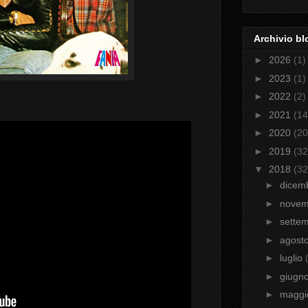
Archivio bl
►
2026
(1)
►
2023
(1)
►
2022
(2)
►
2021
(14
►
2020
(20
►
2019
(32
▼
2018
(32
►
dicem
►
nove
►
sette
►
agost
►
luglio
►
giugn
►
magg