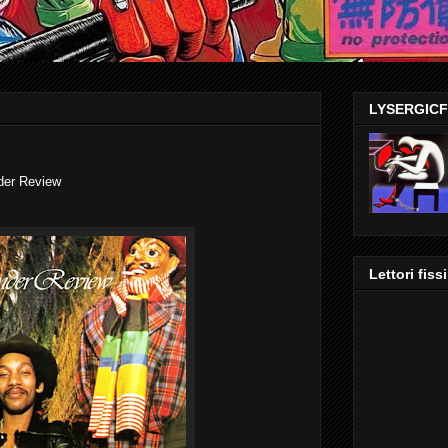
LYSERGIC
er Review
Lettori fissi