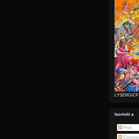
LYSERGICF
Iscriviti a
Post
Commen