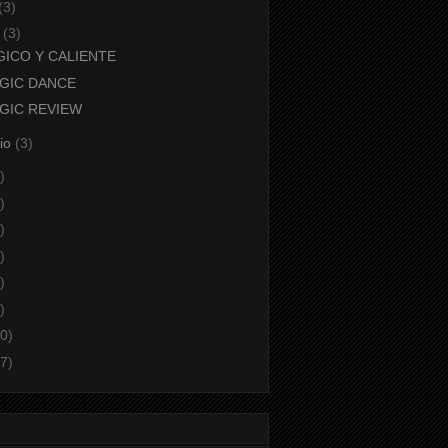
(3)
o
(3)
GICO Y CALIENTE
GIC DANCE
GIC REVIEW
aio
(3)
)
)
)
)
)
)
0)
7)