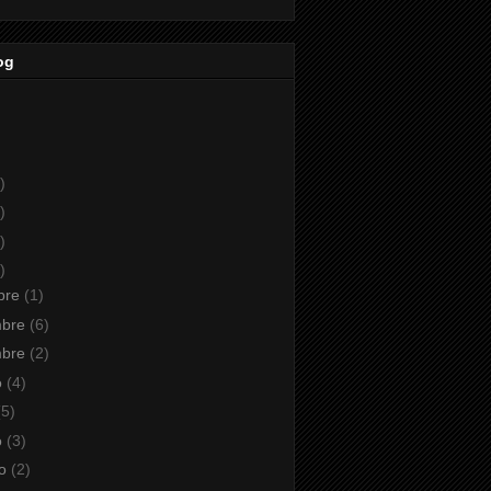
og
)
)
)
)
bre
(1)
mbre
(6)
mbre
(2)
o
(4)
(5)
o
(3)
io
(2)