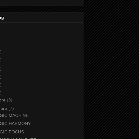
og
)
)
)
)
)
)
bre
(3)
mbre
(7)
GIC MACHINE
RGIC HARMONY
GIC FOCUS