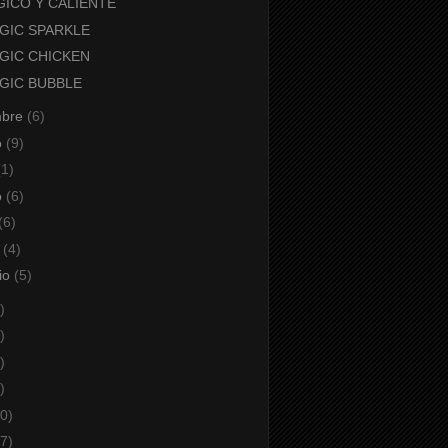
GICO Y CALIENTE
GIC SPARKLE
GIC CHICKEN
GIC BUBBLE
mbre
(6)
o
(9)
(1)
o
(6)
(6)
o
(4)
io
(5)
)
)
)
)
0)
7)