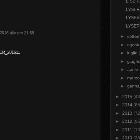
LISER
LYSER
LYSER
LYSER
016 alle ore 21:59
►
sette
►
agost
IDER_201611
►
luglio
►
giugn
►
aprile
►
marz
►
genna
►
2015
(43
►
2014
(65
►
2013
(72
►
2012
(95
►
2011
(13
►
2010
(38