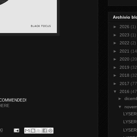
Archivio bl
►
2026
(1)
►
2023
(1)
►
2022
(2)
►
2021
(14
►
2020
(20
►
2019
(32
►
2018
(32
►
2017
(77
▼
2016
(47
►
dicem
NDED!
HERE
▼
nove
LYSER
LYSE
LYSER
00