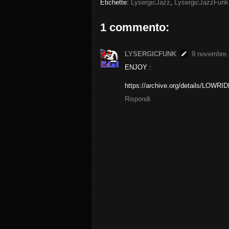
Etichette:
LysergicJazz
,
LysergicJazzFunk
1 commento:
LYSERGICFUNK
9 novembre 2
ENJOY :
https://archive.org/details/LOWR
Rispondi