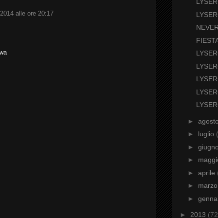
LYSER
2014 alle ore 20:17
LYSER
NEVER
FIEST
nwa
LYSE
LYSER
LYSER
LYSER
LYSER
►
agost
►
luglio
►
giugn
►
magg
►
aprile
►
marz
►
genna
►
2013
(72