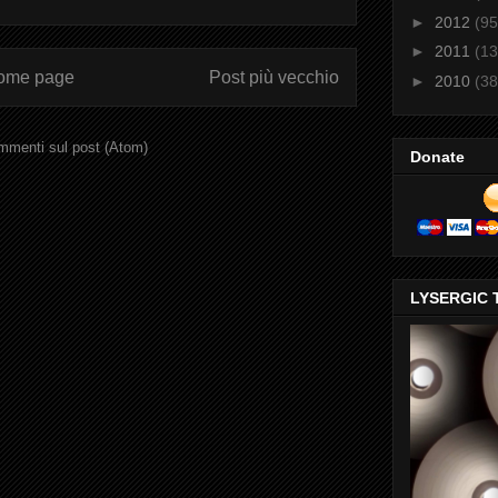
►
2012
(95
►
2011
(13
ome page
Post più vecchio
►
2010
(38
menti sul post (Atom)
Donate
LYSERGIC 