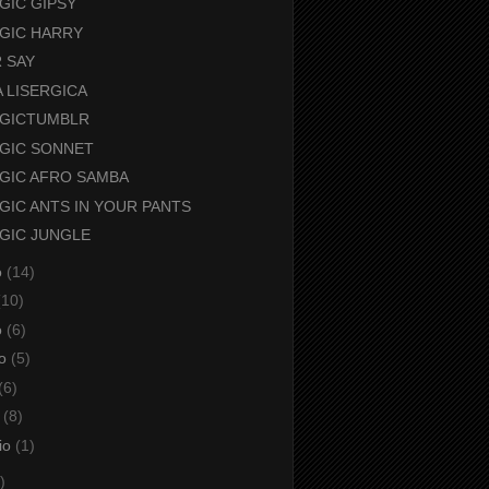
GIC GIPSY
GIC HARRY
 SAY
A LISERGICA
RGICTUMBLR
GIC SONNET
GIC AFRO SAMBA
GIC ANTS IN YOUR PANTS
GIC JUNGLE
o
(14)
(10)
o
(6)
io
(5)
(6)
o
(8)
io
(1)
)