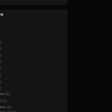
og
)
)
)
)
)
)
)
)
bre
(5)
re
(1)
mbre
(9)