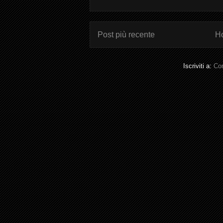
Post più recente
H
Iscriviti a:
Com