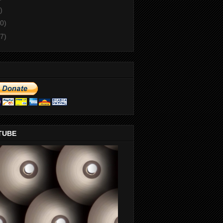
)
0)
7)
TUBE