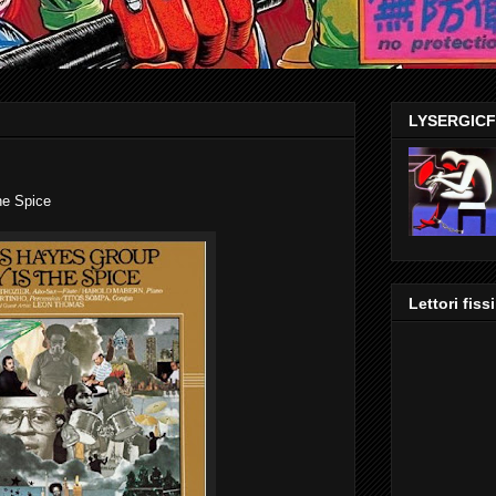
LYSERGIC
e Spice
Lettori fissi