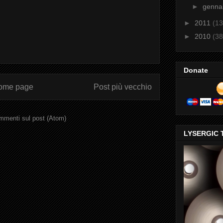
►
genna
►
2011
(13
►
2010
(38
Donate
ome page
Post più vecchio
menti sul post (Atom)
LYSERGIC 