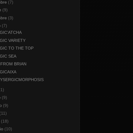
mbre
(7)
re
(9)
mbre
(3)
o
(7)
GIC'ATCHA
GIC VARIETY
GIC TO THE TOP
GIC SEA
 FROM BRIAN
GICAIXA
LYSERGICMORPHOSIS
(1)
o
(9)
io
(9)
(11)
o
(18)
aio
(10)