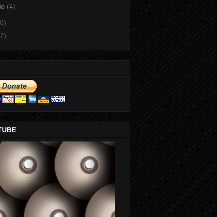
io
(4)
0)
7)
TUBE