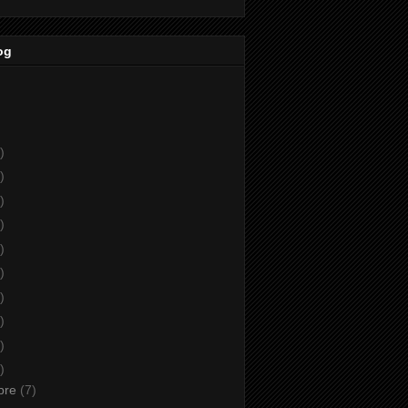
og
)
)
)
)
)
)
)
)
)
)
bre
(7)