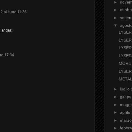
►
nove
►
ottob
2 alle ore 11:36
►
sette
▼
agost
xla4qazi
LYSER
LYSER
LYSER
re 17:34
LYSER
MORE
LYSER
META
►
luglio
►
giugn
►
magg
►
aprile
►
marz
►
febbr