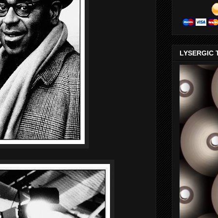
LYSERGIC 