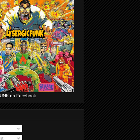
UNK on Facebook
ti