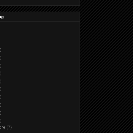
og
)
)
)
)
)
)
)
)
)
)
bre
(7)