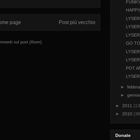
FUNK
HAPPY
LYSER
ome page
Post più vecchio
LYSER
LYSER
menti sul post (Atom)
GO TO
LYSER
LYSER
POT A
LYSER
►
febbr
►
genna
►
2011
(13
►
2010
(38
Donate