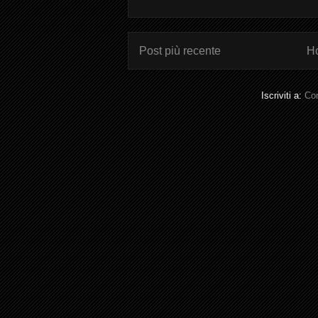
Post più recente
H
Iscriviti a:
Com