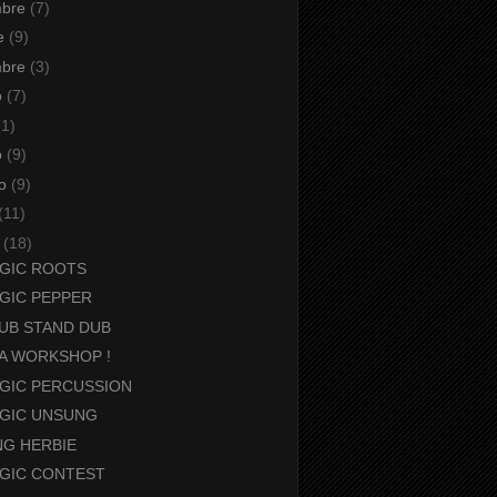
mbre
(7)
re
(9)
mbre
(3)
o
(7)
(1)
o
(9)
io
(9)
(11)
o
(18)
GIC ROOTS
GIC PEPPER
UB STAND DUB
A WORKSHOP !
GIC PERCUSSION
GIC UNSUNG
NG HERBIE
GIC CONTEST