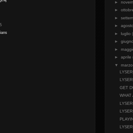
►
nove
►
ottob
►
sette
5
►
agost
ians
►
luglio
►
giugn
►
magg
►
aprile
▼
marz
LYSER
LYSER
GET D
WHAT 
LYSER
LYSER
PLAYI
LYSER