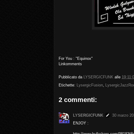
For You : "Equinox"
Linkomments
Pubblicato da
LYSERGICFUNK
alle
19:11:
Etichette:
LysergicFusion
,
LysergicJazzRo
2 commenti:
LYSERGICFUNK
30 marzo 201
ENJOY :
http://www.hulkshare.com/98183t8j